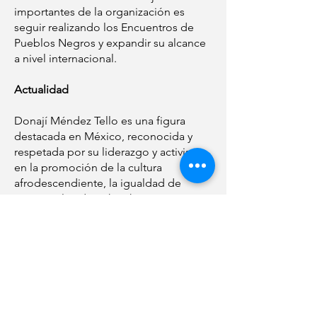
importantes de la organización es
seguir realizando los Encuentros de
Pueblos Negros y expandir su alcance
a nivel internacional.
Actualidad
Donají Méndez Tello es una figura
destacada en México, reconocida y
respetada por su liderazgo y activismo
en la promoción de la cultura
afrodescendiente, la igualdad de
género y los derechos humanos. Uno
de los mayores reconocimientos de la
labor de Donají ha sido su papel en la
visibilización de la situación de las
mujeres afromexicanas en el estado
Guerrero y de Oaxaca. En una
entrevista con el medio local
"Sucedió en Oaxaca", Donají habló